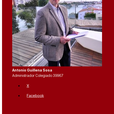
Antonio Guillena Sosa
Administrador Colegiado 39967
X
Facebook