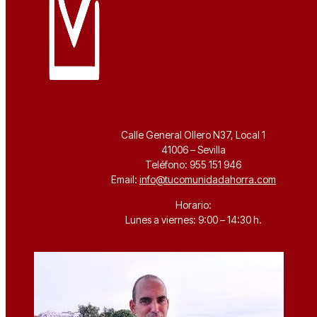
Calle General Ollero N37, Local 1
41006 – Sevilla
Teléfono: 955 151 946
Email:
info@tucomunidadahorra.com
Horario:
Lunes a viernes: 9:00 – 14:30 h.