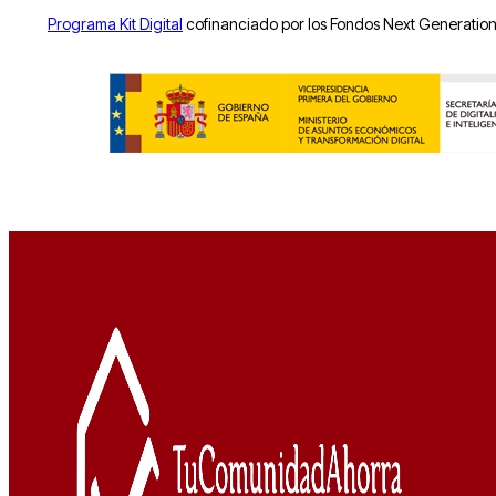
Programa Kit Digital
cofinanciado por los Fondos Next Generation